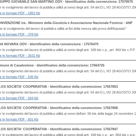
UPPO GIOVANILE SAN MARTINO ODV - Identificativo della convenzione: 17570575
 lo svolgimento del lavoro di pubblica utilità ai sensi degli artt. 54 del D.L.VO 28 AG
file In formato PDF - 1852 Kb
NVENZIONE tra . Ministero della Giustizia e Associazione Nazionale Forense - ANF
lo svolgimento del lavoro di pubblica utilità ai fini della messa alla prova dell'itnputato"
file In formato PDF - 378 Kb
DA NOVARA ODV - Identificativo della convenzione : 17576470
o svolgimento del lavoro di pubblica utilità ai sensi degli artt. 168-bis c.p. ,art. 464-bis c.P.P
file In formato PDF - 2631 Kb
mune di Casalvolone - Identificativo della convenzione: 17564725
 lo svolgimento del lavoro di pubblica utilità ai sensi degli artt. 54 del D.L.VO 28 AG
file In formato PDF - 635 Kb
LOS SOCIETA' COOPERATIVA - Identificativo della convenzione: 17557853
 lo svolgimento del lavoro di pubblica utilità ai sensi degli artt. 54 del D.L.VO 28 AG
file In formato PDF - 604 Kb
LOS SOCIETA' COOPERATIVA - Identificativo della convenzione: 17557858
lo svolgimento del lavoro di pubblica utilità ai sensi dell’art. 56-bis della legge 24 novembre
file In formato PDF - 601 Kb
LOS SOCIETA' COOPERATIVA - Identificativo della convenzione: 17557847
o svolgimento del lavoro di pubblica utilità ai sensi degli artt. 168-bis c.p., art. 464-bis c.p.p