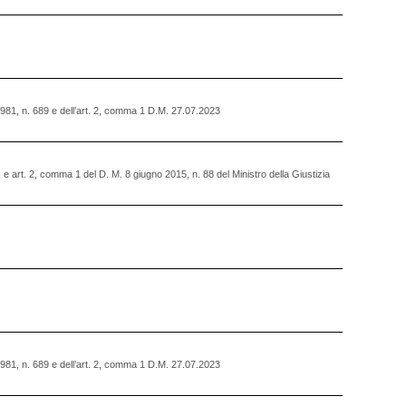
 1981, n. 689 e dell’art. 2, comma 1 D.M. 27.07.2023
., e art. 2, comma 1 del D. M. 8 giugno 2015, n. 88 del Ministro della Giustizia
 1981, n. 689 e dell’art. 2, comma 1 D.M. 27.07.2023