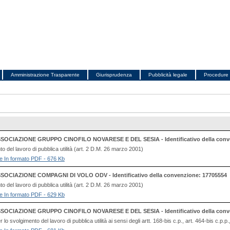
Amministrazione Trasparente
Giurisprudenza
Pubblicità legale
Procedure 
SOCIAZIONE GRUPPO CINOFILO NOVARESE E DEL SESIA - Identificativo della conv
to del lavoro di pubblica utilità (art. 2 D.M. 26 marzo 2001)
file In formato PDF - 676 Kb
SOCIAZIONE COMPAGNI DI VOLO ODV - Identificativo della convenzione: 17705554
to del lavoro di pubblica utilità (art. 2 D.M. 26 marzo 2001)
file In formato PDF - 629 Kb
SOCIAZIONE GRUPPO CINOFILO NOVARESE E DEL SESIA - Identificativo della conv
o svolgimento del lavoro di pubblica utilità ai sensi degli artt. 168-bis c.p., art. 464-bis c.p.p