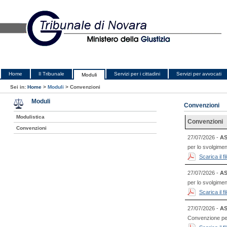
Home
Il Tribunale
Servizi per i cittadini
Servizi per avvocati
Moduli
Sei in:
Home
>
Moduli
>
Convenzioni
Moduli
Convenzioni
Modulistica
Convenzioni
Convenzioni
27/07/2026 -
AS
per lo svolgimen
Scarica il 
27/07/2026 -
AS
per lo svolgimen
Scarica il 
27/07/2026 -
AS
Convenzione per l