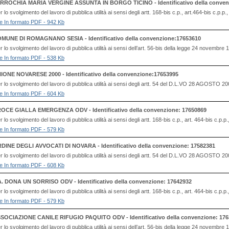
RROCHIA MARIA VERGINE ASSUNTA IN BORGO TICINO - Identificativo della conven
o svolgimento del lavoro di pubblica utilità ai sensi degli artt. 168-bis c.p., art.464-bis c.p.p.
file In formato PDF - 942 Kb
MUNE DI ROMAGNANO SESIA - Identificativo della convenzione:17653610
lo svolgimento del lavoro di pubblica utilità ai sensi dell’art. 56-bis della legge 24 novembre
file In formato PDF - 538 Kb
IONE NOVARESE 2000 - Identificativo della convenzione:17653995
 lo svolgimento del lavoro di pubblica utilità ai sensi degli artt. 54 del D.L.VO 28 AG
file In formato PDF - 604 Kb
OCE GIALLA EMERGENZA ODV - Identificativo della convenzione: 17650869
o svolgimento del lavoro di pubblica utilità ai sensi degli artt. 168-bis c.p., art. 464-bis c.p.p
file In formato PDF - 579 Kb
DINE DEGLI AVVOCATI DI NOVARA - Identificativo della convenzione: 17582381
 lo svolgimento del lavoro di pubblica utilità ai sensi degli artt. 54 del D.L.VO 28 AG
file In formato PDF - 608 Kb
A. DONA UN SORRISO ODV - Identificativo della convenzione: 17642932
o svolgimento del lavoro di pubblica utilità ai sensi degli artt. 168-bis c.p., art. 464-bis c.p.p
file In formato PDF - 579 Kb
SOCIAZIONE CANILE RIFUGIO PAQUITO ODV - Identificativo della convenzione: 176
lo svolgimento del lavoro di pubblica utilità ai sensi dell’art. 56-bis della legge 24 novembre