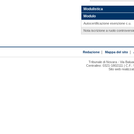
Modulistica
Modulo
Autocertificazione esenzione c.u.
Nota iscrizione a ruolo controversi
Redazione
|
Mappa del sito
|
Tribunale di Novara - Via Bal
Centralino: 0321-1802111 | C.F.:
Sito web realizza