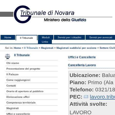
Home
Moduli
Servizi per i cittadini
Servizi per avvocati
Il Tribunale
Links
Sei in:
Home
>
Il Tribunale
>
Magistrati
>
Magistrati suddivisi per sezione
>
Settore Civi
Il Tribunale
Uffici e Cancellerie
Chi siamo
Cancelleria Lavoro
Presentazione del progetto
Ubicazione:
Balua
Il Palazzo
Come raggiungerci
Piano:
Primo (Al
Contatti
Telefono:
0321/1
Orario di apertura al pubblico
PEC:
lavoro.tri
Dislocazione uffici
Attività svolte:
Competenza territoriale
Magistrati
LAVORO
Uffici e cancellerie