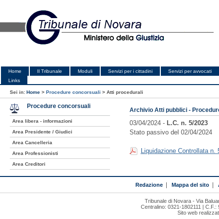
Home
Il Tribunale
Moduli
Servizi per i cittadini
Servizi per avvocati
Links
Sei in:
Home
>
Procedure concorsuali
>
Atti procedurali
Procedure concorsuali
Archivio Atti pubblici - Procedu
Area libera - informazioni
03/04/2024 -
L.C. n. 5/2023
Stato passivo del 02/04/2024
Area Presidente / Giudici
Area Cancelleria
Liquidazione Controllata n.
Area Professionisti
Area Creditori
Redazione
|
Mappa del sito
|
Tribunale di Novara - Via Bal
Centralino: 0321-1802111 | C.F.:
Sito web realizza